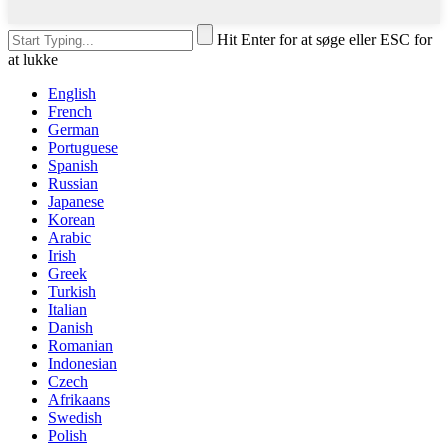
Hit Enter for at søge eller ESC for
at lukke
English
French
German
Portuguese
Spanish
Russian
Japanese
Korean
Arabic
Irish
Greek
Turkish
Italian
Danish
Romanian
Indonesian
Czech
Afrikaans
Swedish
Polish