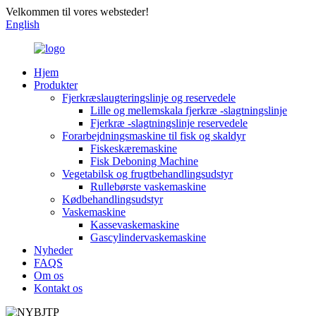
Velkommen til vores websteder!
English
Hjem
Produkter
Fjerkræslaugteringslinje og reservedele
Lille og mellemskala fjerkræ -slagtningslinje
Fjerkræ -slagtningslinje reservedele
Forarbejdningsmaskine til fisk og skaldyr
Fiskeskæremaskine
Fisk Deboning Machine
Vegetabilsk og frugtbehandlingsudstyr
Rullebørste vaskemaskine
Kødbehandlingsudstyr
Vaskemaskine
Kassevaskemaskine
Gascylindervaskemaskine
Nyheder
FAQS
Om os
Kontakt os