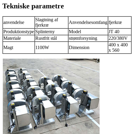
Tekniske parametre
Slagtning af
anvendelse
Anvendelsesomfang
fjerkræ
fjerkræ
Produktionstype
Splinterny
Model
JT 40
Materiale
Rustfrit stål
strømforsyning
220/380V
400 x 400
Magt
1100W
Dimension
x 560