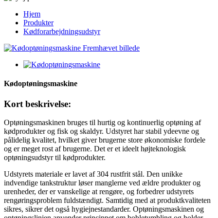
Hjem
Produkter
Kødforarbejdningsudstyr
Kødoptøningsmaskine
Kort beskrivelse:
Optøningsmaskinen bruges til hurtig og kontinuerlig optøning af
kødprodukter og fisk og skaldyr. Udstyret har stabil ydeevne og
pålidelig kvalitet, hvilket giver brugerne store økonomiske fordele
og er meget rost af brugerne. Det er et ideelt højteknologisk
optøningsudstyr til kødprodukter.
Udstyrets materiale er lavet af 304 rustfrit stål. Den unikke
indvendige tankstruktur løser manglerne ved ældre produkter og
urenheder, der er vanskelige at rengøre, og forbedrer udstyrets
rengøringsproblem fuldstændigt. Samtidig med at produktkvaliteten
sikres, sikrer det også hygiejnestandarder. Optøningsmaskinen og
optøningslinjen anvender princippet om bobletumbling og holder