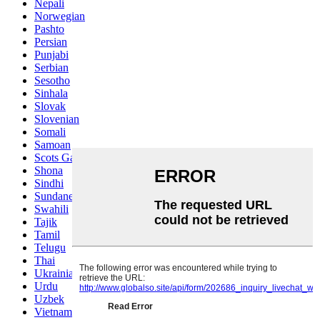
Nepali
Norwegian
Pashto
Persian
Punjabi
Serbian
Sesotho
Sinhala
Slovak
Slovenian
Somali
Samoan
Scots Gaelic
Shona
Sindhi
Sundanese
Swahili
Tajik
Tamil
Telugu
Thai
Ukrainian
Urdu
Uzbek
Vietnamese