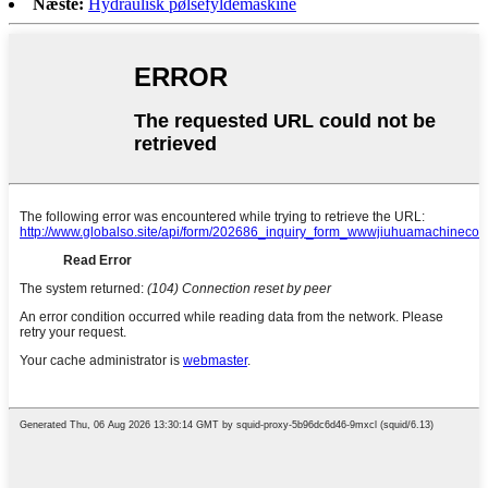
Næste:
Hydraulisk pølsefyldemaskine