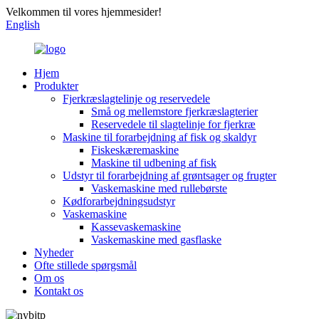
Velkommen til vores hjemmesider!
English
Hjem
Produkter
Fjerkræslagtelinje og reservedele
Små og mellemstore fjerkræslagterier
Reservedele til slagtelinje for fjerkræ
Maskine til forarbejdning af fisk og skaldyr
Fiskeskæremaskine
Maskine til udbening af fisk
Udstyr til forarbejdning af grøntsager og frugter
Vaskemaskine med rullebørste
Kødforarbejdningsudstyr
Vaskemaskine
Kassevaskemaskine
Vaskemaskine med gasflaske
Nyheder
Ofte stillede spørgsmål
Om os
Kontakt os