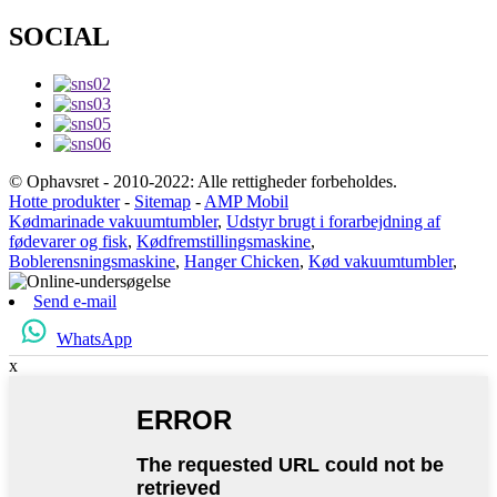
SOCIAL
© Ophavsret - 2010-2022: Alle rettigheder forbeholdes.
Hotte produkter
-
Sitemap
-
AMP Mobil
Kødmarinade vakuumtumbler
,
Udstyr brugt i forarbejdning af
fødevarer og fisk
,
Kødfremstillingsmaskine
,
Boblerensningsmaskine
,
Hanger Chicken
,
Kød vakuumtumbler
,
Send e-mail
WhatsApp
x