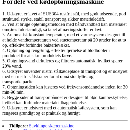
Fordele ved kødoptøningsmaskine
1. Udstyret er lavet af SUS304 rustfrit stål, med godt udseende, god
strukturel styrke, stabil transport og sikker materialedrift.
2. Ved at bruge optøningsmetoden med båndvandbad kan materialet
omrøres fuldstændigt, så tabet af næringsstoffer er lavt.
3. Automatisk konstant temperatur, med et varmesystem designet til
at holde vandtemperaturen ved stuetemperatur på 20 grader for at tø
op, effektivt forhindre bakterievækst.
4. Optøning og rengøring, effektiv fjernelse af blodbobler i
produktet for at sikre produktets farve.
5. Optøningsvand cirkuleres og filtreres automatisk, hvilket sparer
20% vand.
6. Udstyret anvender rustfri stålkædeplade til transport og er udstyret
med en rustfri stålskraber for at opnå stor løfte- og
transportkapacitet.
7. Optøningstiden kan justeres ved frekvensomdannelse inden for 30
min-90 min.
8. Begge sider af transportbåndet er designet til blød kantbeskyttelse,
hvilket kan forhindre materialetilbageholdelse.
9. Udstyret er udstyret med et automatisk løftesystem, som kan
rengøres grundigt og er praktisk og hurtigt.
Tidligere:
Savklinge skæremaskine