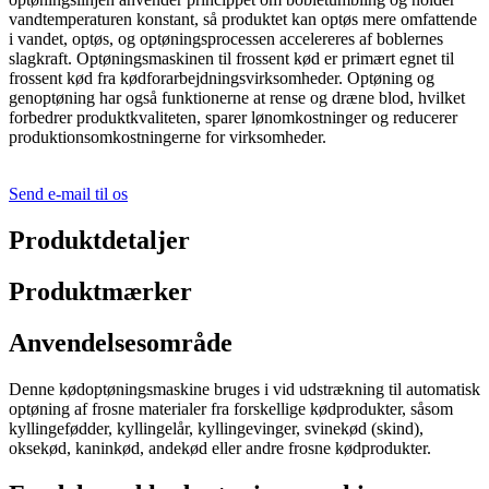
vandtemperaturen konstant, så produktet kan optøs mere omfattende
i vandet, optøs, og optøningsprocessen accelereres af boblernes
slagkraft. Optøningsmaskinen til frossent kød er primært egnet til
frossent kød fra kødforarbejdningsvirksomheder. Optøning og
genoptøning har også funktionerne at rense og dræne blod, hvilket
forbedrer produktkvaliteten, sparer lønomkostninger og reducerer
produktionsomkostningerne for virksomheder.
Send e-mail til os
Produktdetaljer
Produktmærker
Anvendelsesområde
Denne kødoptøningsmaskine bruges i vid udstrækning til automatisk
optøning af frosne materialer fra forskellige kødprodukter, såsom
kyllingefødder, kyllingelår, kyllingevinger, svinekød (skind),
oksekød, kaninkød, andekød eller andre frosne kødprodukter.