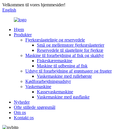
Velkommen til vores hjemmesider!
English
Hjem
Produkter
Fjerkræslagtelinje og reservedele
Små og mellemstore fjerkræslagterier
Reservedele til slagtelinje for fjerkræ
Maskine til forarbejdning af fisk og skaldyr
Fiskeskæremaskine
Maskine til udbening af fisk
Udstyr til forarbejdning af grøntsager og frugter
Vaskemaskine med rullebørste
Kødforarbejdningsudstyr
Vaskemaskine
Kassevaskemaskine
Vaskemaskine med gasflaske
Nyheder
Ofte stillede spørgsmål
Om os
Kontakt os