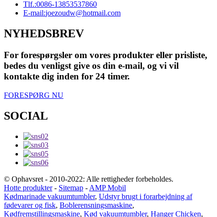
Tlf.:
0086-13853537860
E-mail:
joezoudw@hotmail.com
NYHEDSBREV
For forespørgsler om vores produkter eller prisliste,
bedes du venligst give os din e-mail, og vi vil
kontakte dig inden for 24 timer.
FORESPØRG NU
SOCIAL
© Ophavsret - 2010-2022: Alle rettigheder forbeholdes.
Hotte produkter
-
Sitemap
-
AMP Mobil
Kødmarinade vakuumtumbler
,
Udstyr brugt i forarbejdning af
fødevarer og fisk
,
Boblerensningsmaskine
,
Kødfremstillingsmaskine
,
Kød vakuumtumbler
,
Hanger Chicken
,