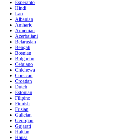
Esperanto
Hindi
Lao
Albanian
Amharic
Armenian
Azerbaijani
Belarusian
Bengali
Bosnian
Bulgarian
Cebuano
Chichewa
Corsican
Croatian
Dutch
Estonian
Filipino
Finnish
Frisian
Galician
Georgian
Gujarati
Haitian
Hausa