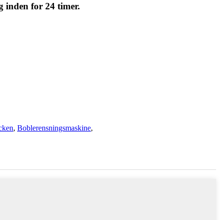
g inden for 24 timer.
cken
,
Boblerensningsmaskine
,