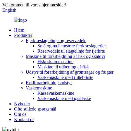
Velkommen til vores hjemmesider!
English
Hjem
Produkter
Fjerkræslagtelinje og reservedele
Små og mellemstore fjerkræslagterier
Reservedele til slagtelinje for fjerkræ
Maskine til forarbejdning af fisk og skaldyr
Fiskeskæremaskine
Maskine til udbening af fisk
Udstyr til forarbejdning af grøntsager og frugter
Vaskemaskine med rullebørste
Kødforarbejdningsudstyr
Vaskemaskine
Kassevaskemaskine
Vaskemaskine med gasflaske
Nyheder
Ofte stillede spørgsmål
Om os
Kontakt os