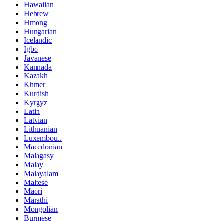
Hawaiian
Hebrew
Hmong
Hungarian
Icelandic
Igbo
Javanese
Kannada
Kazakh
Khmer
Kurdish
Kyrgyz
Latin
Latvian
Lithuanian
Luxembou..
Macedonian
Malagasy
Malay
Malayalam
Maltese
Maori
Marathi
Mongolian
Burmese